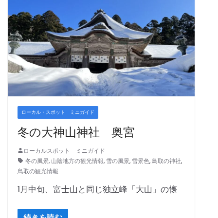
ローカル・スポット ミニガイド
冬の大神山神社 奥宮
ローカルスポット ミニガイド
冬の風景
,
山陰地方の観光情報
,
雪の風景
,
雪景色
,
鳥取の神社
,
鳥取の観光情報
1月中旬、富士山と同じ独立峰「大山」の懐
続きを読む