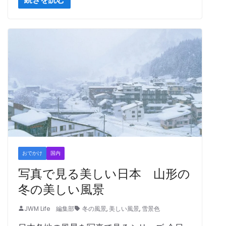
おでかけ
国内
写真で見る美しい日本 山形の
冬の美しい風景
JWM Life 編集部
冬の風景
,
美しい風景
,
雪景色