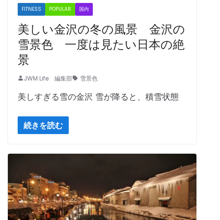
FITNESS
POPULAR
国内
美しい金沢の冬の風景 金沢の
雪景色 一度は見たい日本の絶
景
JWM Life 編集部
雪景色
美しすぎる雪の金沢 雪が降ると、積雪状態
続きを読む