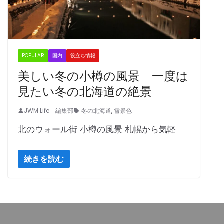
POPULAR
国内
役立ち情報
美しい冬の小樽の風景 一度は
見たい冬の北海道の絶景
JWM Life 編集部
冬の北海道
,
雪景色
北のウォール街 小樽の風景 札幌から気軽
続きを読む