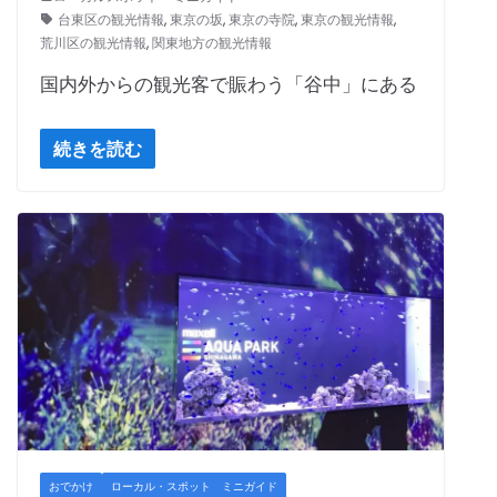
台東区の観光情報
,
東京の坂
,
東京の寺院
,
東京の観光情報
,
荒川区の観光情報
,
関東地方の観光情報
国内外からの観光客で賑わう「谷中」にある
続きを読む
おでかけ
ローカル・スポット ミニガイド