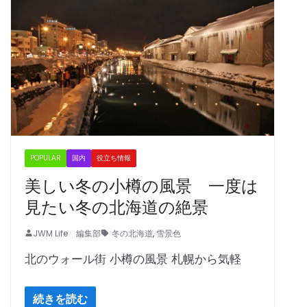
POPULAR
国内
役立ち情報
美しい冬の小樽の風景 一度は
見たい冬の北海道の絶景
JWM Life 編集部
冬の北海道
,
雪景色
北のウォール街 小樽の風景 札幌から気軽
続きを読む