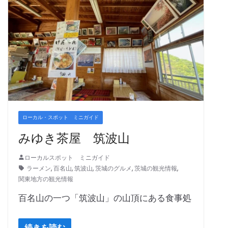
ローカル・スポット ミニガイド
みゆき茶屋 筑波山
ローカルスポット ミニガイド
ラーメン
,
百名山
,
筑波山
,
茨城のグルメ
,
茨城の観光情報
,
関東地方の観光情報
百名山の一つ「筑波山」の山頂にある食事処
続きを読む